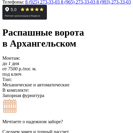
Телефоны:
8 (925) 273-33-03
8 (965) 273-33-03
8 (993) 273-33-03
Распашные ворота
в Архангельском
Монтаж:
до
1
дня
от
7500
р./пог. м.
под ключ
Тип:
Механические и автоматические
В комплекте:
Запорная фурнитура
Мечтаете о надежном заборе?
Сделаем замер и точный рассчет