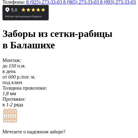
Телефоны:
8 (925) 273-33-03
8 (965) 273-33-03
8 (993) 273-33-03
Заборы из сетки-рабицы
в Балашихе
Монтаж:
до
150
п.м.
в день
от
600
р./пог. м.
под ключ
Толщина проволоки:
1,8
мм
Протяжки:
в
1-2
ряда
Мечтаете о надежном заборе?