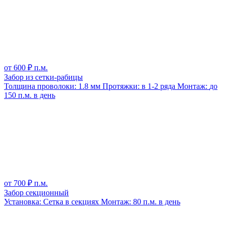
от
600
₽ п.м.
Забор из сетки-рабицы
Толщина проволоки:
1.8 мм
Протяжки:
в 1-2 ряда
Монтаж:
до
150 п.м. в день
от
700
₽ п.м.
Забор секционный
Установка:
Сетка в секциях
Монтаж:
80 п.м. в день