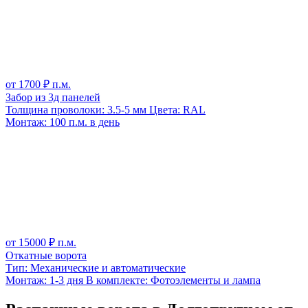
от
1700
₽ п.м.
Забор из 3д панелей
Толщина проволоки:
3.5-5 мм
Цвета:
RAL
Монтаж:
100 п.м. в день
от
15000
₽ п.м.
Откатные ворота
Тип:
Механические и автоматические
Монтаж:
1-3 дня
В комплекте:
Фотоэлементы и лампа