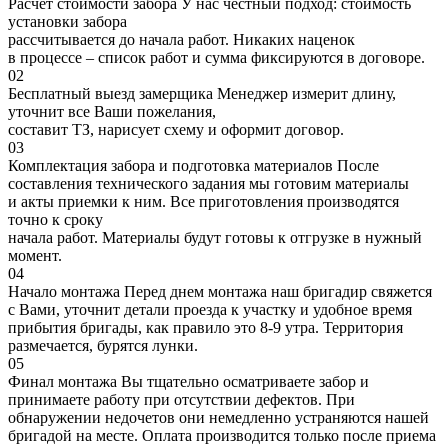
Расчет стоимости забора
У нас честный подход: стоимость
установки забора
рассчитывается до начала работ. Никаких наценок
в процессе – список работ и сумма фиксируются в договоре.
02
Бесплатный выезд замерщика
Менеджер измерит длину,
уточнит все Ваши пожелания,
составит ТЗ, нарисует схему и оформит договор.
03
Комплектация забора и подготовка материалов
После
составления технического задания мы готовим материалы
и акты приемки к ним. Все приготовления производятся
точно к сроку
начала работ. Материалы будут готовы к отгрузке в нужный
момент.
04
Начало монтажа
Перед днем монтажа наш бригадир свяжется
с Вами, уточнит детали проезда к участку и удобное время
прибытия бригады, как правило это 8-9 утра. Территория
размечается, бурятся лунки.
05
Финал монтажа
Вы тщательно осматриваете забор и
принимаете работу при отсутствии дефектов. При
обнаружении недочетов они немедленно устраняются нашей
бригадой на месте. Оплата производится только после приема