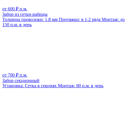
от
600
₽ п.м.
Забор из сетки-рабицы
Толщина проволоки:
1.8 мм
Протяжки:
в 1-2 ряда
Монтаж:
до
150 п.м. в день
от
700
₽ п.м.
Забор секционный
Установка:
Сетка в секциях
Монтаж:
80 п.м. в день