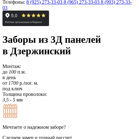
Телефоны:
8 (925) 273-33-03
8 (965) 273-33-03
8 (993) 273-33-
03
Заборы из 3Д панелей
в Дзержинский
Монтаж:
до
100
п.м.
в день
от
1700
р./пог. м.
под ключ
Толщина проволоки:
3,5 - 5
мм
Мечтаете о надежном заборе?
Сделаем замер и точный рассчет