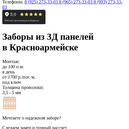
Телефоны:
8 (925) 273-33-03
8 (965) 273-33-03
8 (993) 273-33-
03
Заборы из 3Д панелей
в Красноармейске
Монтаж:
до
100
п.м.
в день
от
1700
р./пог. м.
под ключ
Толщина проволоки:
3,5 - 5
мм
Мечтаете о надежном заборе?
Сделаем замер и точный рассчет