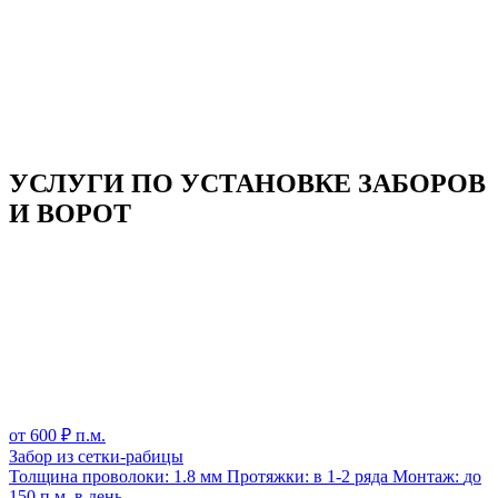
УСЛУГИ ПО УСТАНОВКЕ ЗАБОРОВ
И ВОРОТ
от
600
₽ п.м.
Забор из сетки-рабицы
Толщина проволоки:
1.8 мм
Протяжки:
в 1-2 ряда
Монтаж:
до
150 п.м. в день