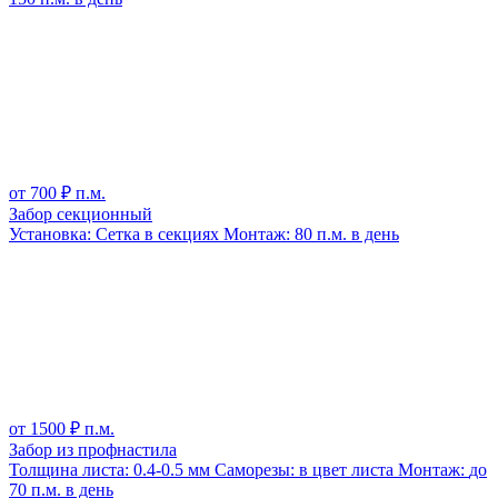
от
700
₽ п.м.
Забор секционный
Установка:
Сетка в секциях
Монтаж:
80 п.м. в день
от
1500
₽ п.м.
Забор из профнастила
Толщина листа:
0.4-0.5 мм
Саморезы:
в цвет листа
Монтаж:
до
70 п.м. в день