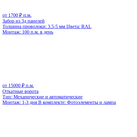
от
1700
₽ п.м.
Забор из 3д панелей
Толщина проволоки:
3.5-5 мм
Цвета:
RAL
Монтаж:
100 п.м. в день
от
15000
₽ п.м.
Откатные ворота
Тип:
Механические и автоматические
Монтаж:
1-3 дня
В комплекте:
Фотоэлементы и лампа