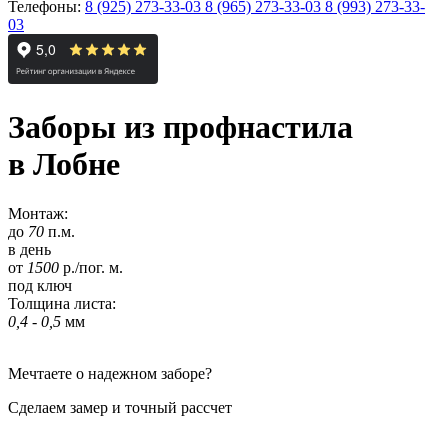
Телефоны:
8 (925) 273-33-03
8 (965) 273-33-03
8 (993) 273-33-
03
Заборы из профнастила
в Лобне
Монтаж:
до
70
п.м.
в день
от
1500
р./пог. м.
под ключ
Толщина листа:
0,4 - 0,5
мм
Мечтаете о надежном заборе?
Сделаем замер и точный рассчет