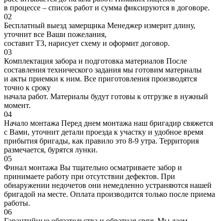
в процессе – список работ и сумма фиксируются в договоре.
02
Бесплатный выезд замерщика
Менеджер измерит длину,
уточнит все Ваши пожелания,
составит ТЗ, нарисует схему и оформит договор.
03
Комплектация забора и подготовка материалов
После
составления технического задания мы готовим материалы
и акты приемки к ним. Все приготовления производятся
точно к сроку
начала работ. Материалы будут готовы к отгрузке в нужный
момент.
04
Начало монтажа
Перед днем монтажа наш бригадир свяжется
с Вами, уточнит детали проезда к участку и удобное время
прибытия бригады, как правило это 8-9 утра. Территория
размечается, бурятся лунки.
05
Финал монтажа
Вы тщательно осматриваете забор и
принимаете работу при отсутствии дефектов. При
обнаружении недочетов они немедленно устраняются нашей
бригадой на месте. Оплата производится только после приема
работы.
06
Гарантийные обязательства и обратная связь
Мы даем