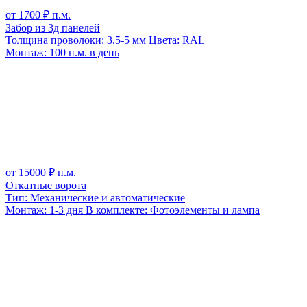
от
1700
₽ п.м.
Забор из 3д панелей
Толщина проволоки:
3.5-5 мм
Цвета:
RAL
Монтаж:
100 п.м. в день
от
15000
₽ п.м.
Откатные ворота
Тип:
Механические и автоматические
Монтаж:
1-3 дня
В комплекте:
Фотоэлементы и лампа