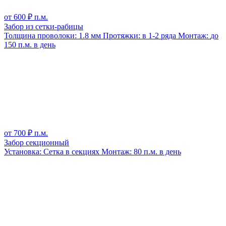
от
600
₽ п.м.
Забор из сетки-рабицы
Толщина проволоки:
1.8 мм
Протяжки:
в 1-2 ряда
Монтаж:
до
150 п.м. в день
от
700
₽ п.м.
Забор секционный
Установка:
Сетка в секциях
Монтаж:
80 п.м. в день