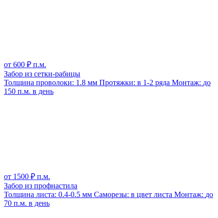
от
600
₽ п.м.
Забор из сетки-рабицы
Толщина проволоки:
1.8 мм
Протяжки:
в 1-2 ряда
Монтаж:
до
150 п.м. в день
от
1500
₽ п.м.
Забор из профнастила
Толщина листа:
0.4-0.5 мм
Саморезы:
в цвет листа
Монтаж:
до
70 п.м. в день