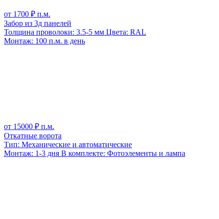
от
1700
₽ п.м.
Забор из 3д панелей
Толщина проволоки:
3.5-5 мм
Цвета:
RAL
Монтаж:
100 п.м. в день
от
15000
₽ п.м.
Откатные ворота
Тип:
Механические и автоматические
Монтаж:
1-3 дня
В комплекте:
Фотоэлементы и лампа