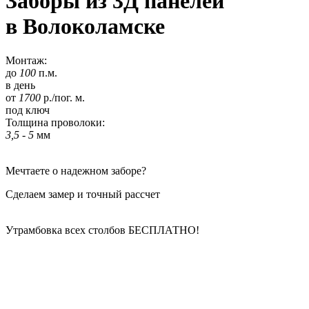
Заборы из 3Д панелей
в Волоколамске
Монтаж:
до
100
п.м.
в день
от
1700
р./пог. м.
под ключ
Толщина проволоки:
3,5 - 5
мм
Мечтаете о надежном заборе?
Сделаем замер и точный рассчет
Утрамбовка всех столбов
БЕСПЛАТНО!