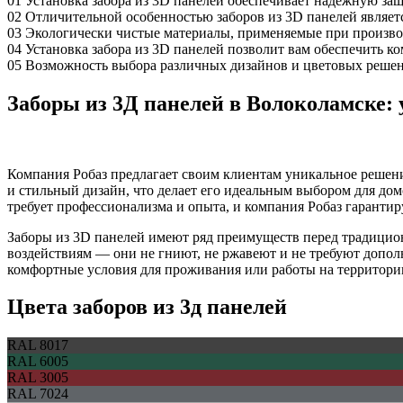
01
Установка забора из 3D панелей обеспечивает надежную защ
02
Отличительной особенностью заборов из 3D панелей являетс
03
Экологически чистые материалы, применяемые при производ
04
Установка забора из 3D панелей позволит вам обеспечить ко
05
Возможность выбора различных дизайнов и цветовых решений
Заборы из 3Д панелей в Волоколамске: 
Компания Робаз предлагает своим клиентам уникальное решени
и стильный дизайн, что делает его идеальным выбором для дом
требует профессионализма и опыта, и компания Робаз гарантир
Заборы из 3D панелей имеют ряд преимуществ перед традици
воздействиям — они не гниют, не ржавеют и не требуют дополн
комфортные условия для проживания или работы на территори
Цвета заборов из 3д панелей
RAL 8017
RAL 6005
RAL 3005
RAL 7024