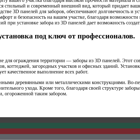
иту вашего участка благодаря высокой прочности материала и 
я стильный и современный внешний вид, который придает вашем
стве 3D панелей для заборов, обеспечивают долговечность и у
мфорт и безопасность на вашем участке, благодаря возможности
 при установке забора из 3D панелей дает возможность создать
установка под ключ от профессионалов.
е для ограждения территории — заборы из 3D панелей. Этот сов
ов, коттеджей, загородных участков и офисных зданий. Установк
ует качественное выполнение всех работ.
онными деревянными или металлическими конструкциями. Во-пе
ительного ухода. Кроме того, благодаря своей структуре заборы
и, огороженной таким забором.