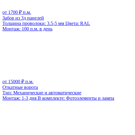
от
1700
₽ п.м.
Забор из 3д панелей
Толщина проволоки:
3.5-5 мм
Цвета:
RAL
Монтаж:
100 п.м. в день
от
15000
₽ п.м.
Откатные ворота
Тип:
Механические и автоматические
Монтаж:
1-3 дня
В комплекте:
Фотоэлементы и лампа