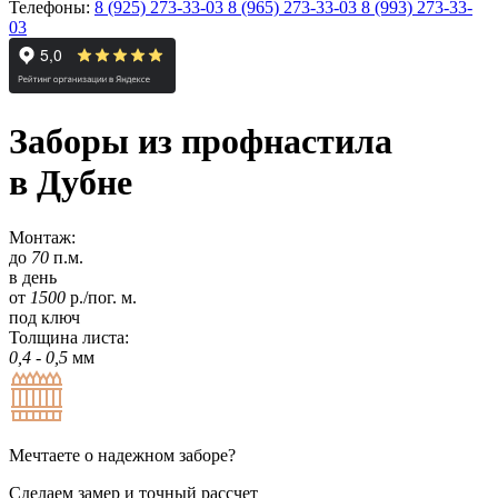
Телефоны:
8 (925) 273-33-03
8 (965) 273-33-03
8 (993) 273-33-
03
Заборы из профнастила
в Дубне
Монтаж:
до
70
п.м.
в день
от
1500
р./пог. м.
под ключ
Толщина листа:
0,4 - 0,5
мм
Мечтаете о надежном заборе?
Сделаем замер и точный рассчет