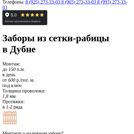
Телефоны:
8 (925) 273-33-03
8 (965) 273-33-03
8 (993) 273-33-
03
Заборы из сетки-рабицы
в Дубне
Монтаж:
до
150
п.м.
в день
от
600
р./пог. м.
под ключ
Толщина проволоки:
1,8
мм
Протяжки:
в
1-2
ряда
Мечтаете о надежном заборе?