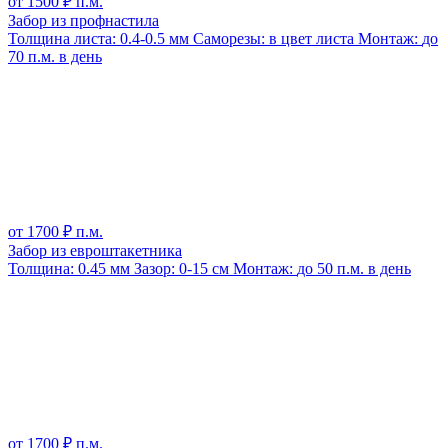
от
1500
₽ п.м.
Забор из профнастила
Толщина листа:
0.4-0.5 мм
Саморезы:
в цвет листа
Монтаж:
до
70 п.м. в день
от
1700
₽ п.м.
Забор из евроштакетника
Толщина:
0.45 мм
Зазор:
0-15 см
Монтаж:
до 50 п.м. в день
от
1700
₽ п.м.