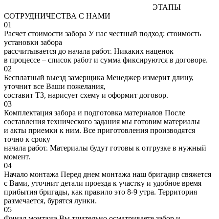
ЭТАПЫ
СОТРУДНИЧЕСТВА С НАМИ
01
Расчет стоимости забора
У нас честный подход: стоимость
установки забора
рассчитывается до начала работ. Никаких наценок
в процессе – список работ и сумма фиксируются в договоре.
02
Бесплатный выезд замерщика
Менеджер измерит длину,
уточнит все Ваши пожелания,
составит ТЗ, нарисует схему и оформит договор.
03
Комплектация забора и подготовка материалов
После
составления технического задания мы готовим материалы
и акты приемки к ним. Все приготовления производятся
точно к сроку
начала работ. Материалы будут готовы к отгрузке в нужный
момент.
04
Начало монтажа
Перед днем монтажа наш бригадир свяжется
с Вами, уточнит детали проезда к участку и удобное время
прибытия бригады, как правило это 8-9 утра. Территория
размечается, бурятся лунки.
05
Финал монтажа
Вы тщательно осматриваете забор и