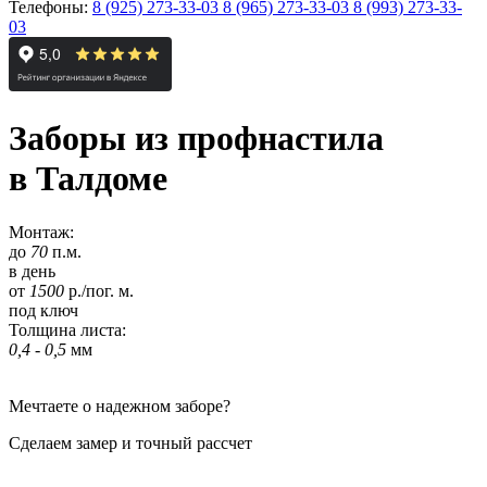
Телефоны:
8 (925) 273-33-03
8 (965) 273-33-03
8 (993) 273-33-
03
Заборы из профнастила
в Талдоме
Монтаж:
до
70
п.м.
в день
от
1500
р./пог. м.
под ключ
Толщина листа:
0,4 - 0,5
мм
Мечтаете о надежном заборе?
Сделаем замер и точный рассчет