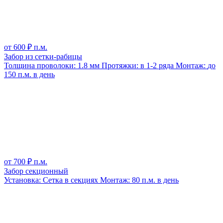
от
600
₽ п.м.
Забор из сетки-рабицы
Толщина проволоки:
1.8 мм
Протяжки:
в 1-2 ряда
Монтаж:
до
150 п.м. в день
от
700
₽ п.м.
Забор секционный
Установка:
Сетка в секциях
Монтаж:
80 п.м. в день