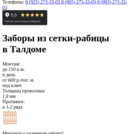
Телефоны:
8 (925) 273-33-03
8 (965) 273-33-03
8 (993) 273-33-
03
Заборы из сетки-рабицы
в Талдоме
Монтаж:
до
150
п.м.
в день
от
600
р./пог. м.
под ключ
Толщина проволоки:
1,8
мм
Протяжки:
в
1-2
ряда
Мечтаете о надежном заборе?