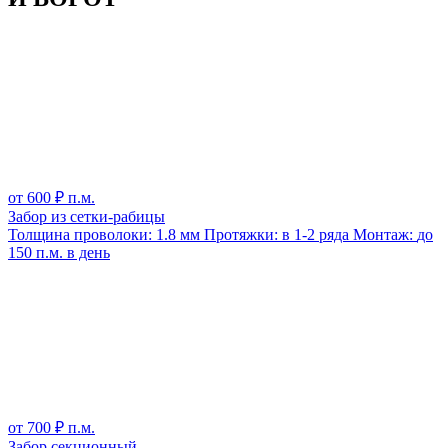
от
600
₽ п.м.
Забор из сетки-рабицы
Толщина проволоки:
1.8 мм
Протяжки:
в 1-2 ряда
Монтаж:
до
150 п.м. в день
от
700
₽ п.м.
Забор секционный