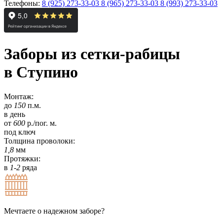
Телефоны:
8 (925) 273-33-03
8 (965) 273-33-03
8 (993) 273-33-03
Заборы из сетки-рабицы
в Ступино
Монтаж:
до
150
п.м.
в день
от
600
р./пог. м.
под ключ
Толщина проволоки:
1,8
мм
Протяжки:
в
1-2
ряда
Мечтаете о надежном заборе?